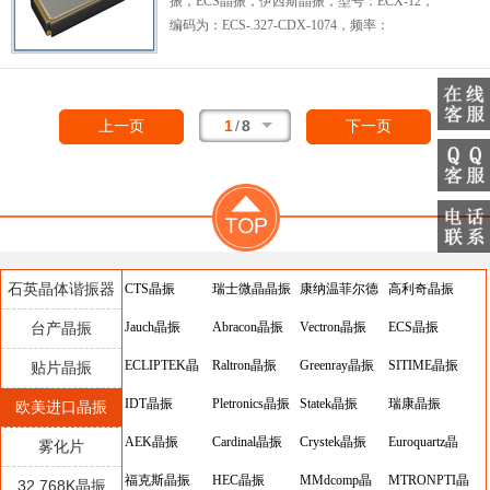
振，ECS晶振，伊西斯晶振，型号：ECX-12，
型晶振，轻薄型晶振，高品质晶振，高性能晶
编码为：
ECS-.327-CDX-1074
，频率：
振，耐热及耐环境等特点。被广泛应用于：智
32.768KHz，
小体积晶振
尺寸：
能穿戴设备晶振，无线蓝牙晶振，钟表电子晶
2.0x1.2x0.6mm，是一个非常紧凑的SMD音叉
振，数字显示晶振，移动设备晶振、物联网晶
晶体，两脚贴片晶振，石英晶体谐振器，石英
振、实时时钟和工业应用。
晶振，2012晶振，无源晶振，SMD时钟晶
1
/
8
上一页
下一页
体，工作温度范围：-40℃至+85℃。具有超小
型晶振，轻薄型晶振，高品质晶振，高性能晶
振，耐热及耐环境等特点。
贴片晶振
，被广泛
应用于：智能穿戴设备晶振，无线蓝牙晶振，
钟表电子晶振，数字显示晶振，移动设备晶
振、物联网晶振、实时时钟和工业应用。
石英晶体谐振器
CTS晶振
瑞士微晶晶振
康纳温菲尔德
高利奇晶振
台产晶振
Jauch晶振
Abracon晶振
晶振
Vectron晶振
ECS晶振
ECLIPTEK晶
Raltron晶振
Greenray晶振
SITIME晶振
贴片晶振
振
IDT晶振
Pletronics晶振
Statek晶振
瑞康晶振
欧美进口晶振
AEK晶振
Cardinal晶振
Crystek晶振
Euroquartz晶
雾化片
福克斯晶振
HEC晶振
MMdcomp晶
振
MTRONPTI晶
32.768K晶振