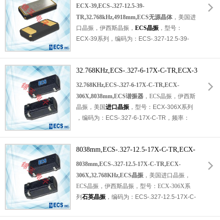
境,抗老化性能良好.依托ECS成熟工艺,品质稳
z,4918mm,ECS无源晶体
ECX-39,ECS-.327-12.5-39-
定,性价比高,常应用于数码配件,车载小件,工控
TR,32.768kHz,4918mm,ECS无源晶体
，美国进
仪表,无线传感终端等领域.
口晶振，伊西斯晶振，
ECS晶振
，型号：
ECX-39系列
，
编码为：E
CS-.327-12.5-39-
TR
，频率：32.768KHz，负载：12.5pF，精
度：±20ppm，工作温度范围：-40℃至
32.768KHz,ECS-.327-6-17X-C-TR,ECX-3
+85℃，小体积晶振尺寸：4.9x1.8x1.0mm，
是一个紧凑的SMD调谐分叉晶体，两脚贴片晶
06X,8038mm,ECS谐振器
32.768KHz,ECS-.327-6-17X-C-TR,ECX-
振，无源晶振，SMD晶振，
石英晶振
，石英晶
306X,8038mm,ECS谐振器
，ECS晶振，伊西斯
体谐振器。具有超小型晶振，轻薄型晶振，高
晶振，美国
进口晶振
，型号：
ECX-306X系列
品质晶振，高性能晶振，耐热及耐环境等特
，
编码为：
ECS-.327-6-17X-C-TR
，频率：
点。符合RoHS范围，是当今SMD制造环境的
32.768KHz，负载：6pF，精度：±20ppm，
理想选择。适用于：通信设备晶振，实时时钟
工作温度范围：-40℃至+85℃，小体积晶振尺
晶振，无线蓝牙晶振，钟表电子晶振，仪器仪
8038mm,ECS-.327-12.5-17X-C-TR,ECX-
寸：8.0x3.8x2.5mm，是一个紧凑的SMD调谐
表晶振，智能家居晶振等。
分叉晶体，四脚贴片晶振，石英晶振，无源晶
306X,32.768KHz,ECS晶振
8038mm,ECS-.327-12.5-17X-C-TR,ECX-
振，陶瓷晶振，8038晶振，
石英晶体谐振器
。
306X,32.768KHz,ECS晶振
，美国进口晶振，
具有超小型晶振，轻薄型晶振，高品质晶振，
ECS晶振，伊西斯晶振，型号：
ECX-306X系
高性能晶振，耐热及耐环境等特点。符合
列
石英晶振
，
编码为：
ECS-.327-12.5-17X-C-
RoHS，是当今SMD制造环境的理想选择。适
TR
，频率：32.768KHz，负载：12.5pF，精
用于：通信设备晶振，实时时钟晶振，无线网
度：±20ppm，工作温度范围：-40℃至