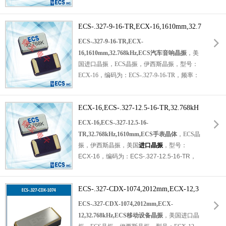
耐热及耐环境等特点。符合RoHS，适用于：
32.768KHz
石英晶体
，负载：12.5pF，精度：
移动通讯晶振，无线应用晶振，实时时钟晶
±20ppm，工作温度范围：-40℃至+85℃，小
振，汽车电子晶振，物联网晶振，数码电子晶
ECS-.327-9-16-TR,ECX-16,1610mm,32.7
体积晶振尺寸：2.0x1.2x0.38mm超微型封
振等。
装，是一个非常紧凑的SMD调谐分叉晶体。两
68kHz,ECS汽车音响晶振
ECS-.327-9-16-TR,ECX-
脚贴片晶振，石英晶振，
无源晶振
，2012晶
16,1610mm,32.768kHz,ECS汽车音响晶振
，美
振，SMD时钟晶体，石英晶体谐振器。具有超
国进口晶振，ECS晶振，伊西斯晶振，型号：
小型晶振，轻薄型晶振，高品质晶振，高性能
ECX-16，
编码为：
ECS-.327-9-16-TR
，频率：
晶振，耐热及耐环境等特点。适用于：通讯设
32.768KHz，负载：9pF，精度：±20ppm，工
备晶振，可穿戴设备晶振，无线应用晶振，实
作温度范围：-40℃至+85℃，小体积晶振尺
时时钟晶振，智能卡、移动设备和工业应用的
ECX-16,ECS-.327-12.5-16-TR,32.768kH
寸：1.6x1.0x0.5mm，是一个非常紧凑的SMD
理想选择。
音叉晶体，两脚
z,1610mm,ECS手表晶体
贴片晶振
，石英晶振，1610晶
ECX-16,ECS-.327-12.5-16-
振，无源晶振，SMD时钟晶体，石英晶体谐振
TR,32.768kHz,1610mm,ECS手表晶体
，ECS晶
器。具有超小型晶振，轻薄型晶振，高品质晶
振，伊西斯晶振，美国
进口晶振
，型号：
振，高性能晶振，耐热及耐环境等特点。
石英
ECX-16，
编码为：
ECS-.327-12.5-16-TR
，
水晶振动子
，被广泛应用于：通讯设备晶振，
频率：32.768KHz，负载：12.5pF，精度：
智能穿戴设备晶振，无线蓝牙晶振，钟表电子
±20ppm，小体积晶振尺寸：
晶振，数字显示晶振、物联网晶振、实时时钟
ECS-.327-CDX-1074,2012mm,ECX-12,3
1.6x1.0x0.5mm，是一个非常紧凑的SMD音叉
和工业应用。
晶体，两脚贴片晶振，
2.768kHz,ECS移动设备晶振
石英晶体谐振器
，石英
ECS-.327-CDX-1074,2012mm,ECX-
晶振，1610晶振，无源晶振，SMD时钟晶
12,32.768kHz,ECS移动设备晶振
，美国进口晶
体，工作温度范围：-40℃至+85℃。具有超小