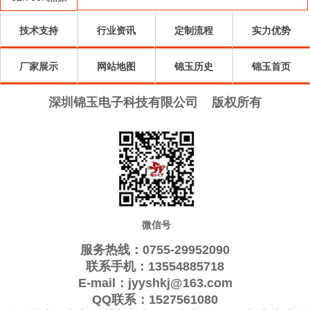
Qantek晶振
Quarztechnik晶
振
Wi2wi晶振
振
AEL晶振
技术支持
行业资讯
定制流程
实力优势
ARGO晶振
振
Interquip晶振
Frequency晶
GEYER晶振
厂家展示
KVG晶振
网站地图
ILSI晶振
锦玉历史
振
QuartzCom晶
Suntsu晶振
锦玉首页
Transko晶振
Oscilent晶振
振
Rubyquartz晶
ITTI晶振
深圳锦玉电子科技有限公司
版权所有
ACT晶振
Lihom晶振
振
MTI-milliren晶
SHINSUNG晶
PDI晶振
IQD晶振
振
Microchip晶
振
Silicon晶振
Fortiming晶振
CORE晶振
振
NIPPON晶振
NIC晶振
QVS晶振
Bomar晶振
Bliley晶振
GED晶振
Filtronetics晶
STD晶振
Q-Tech晶振
Anderson晶振
微信号
振
Wenzel晶振
NEL晶振
EM晶振
PETERMANN
服务热线：0755-29952090
FCD-Tech晶
FMI晶振
Macrobizes晶
晶振
AXTAL晶振
联系手机：13554885718
E-mail：jyyshkj@163.com
振
Sunny晶振
Skyworks晶
振
Renesas瑞萨晶
Dynamic迪拉
QQ联系：1527561080
振
振
尼