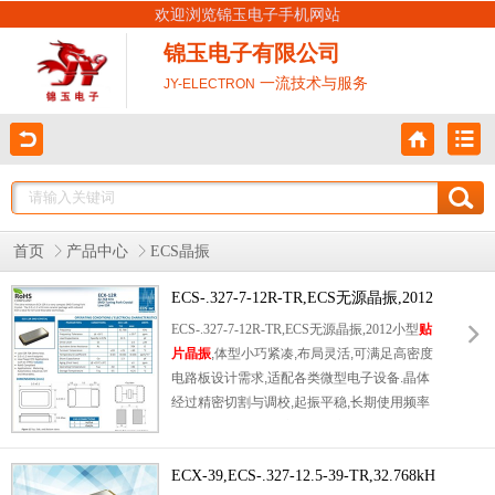
欢迎浏览锦玉电子手机网站
锦玉电子有限公司
一流技术与服务
JY-ELECTRON
首页
产品中心
ECS晶振
ECS-.327-7-12R-TR,ECS无源晶振,2012
小型贴片晶振
ECS-.327-7-12R-TR,ECS无源晶振,2012小型
贴
片晶振
,体型小巧紧凑,布局灵活,可满足高密度
电路板设计需求,适配各类微型电子设备.晶体
经过精密切割与调校,起振平稳,长期使用频率
偏移极小,计时精准度持久稳定.无源设计通用
性强,可匹配市面多数RTC芯片,电路调试简单.
产品耐温,防潮,抗震动,能适应日常复杂使用环
ECX-39,ECS-.327-12.5-39-TR,32.768kH