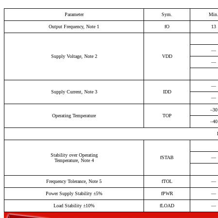
Parameter
Sym.
Min
Output
Frequency,
Note
1
f
O
13
—
Supply
Voltage,
Note
2
VDD
—
—
Supply
Current,
Note
3
IDD
—
–30
Operating
Temperature
TOP
–40
Stability over Operating
fSTAB
—
Temperature, Note 4
Frequency
Tolerance,
Note
5
fTOL
—
Power
Supply
Stability
±5%
fPWR
—
Load
Stability
±10%
fLOAD
—