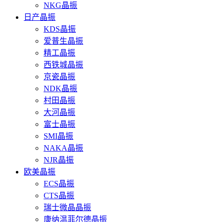
NKG晶振
日产晶振
KDS晶振
爱普生晶振
精工晶振
西铁城晶振
京瓷晶振
NDK晶振
村田晶振
大河晶振
富士晶振
SMI晶振
NAKA晶振
NJR晶振
欧美晶振
ECS晶振
CTS晶振
瑞士微晶晶振
康纳温菲尔德晶振