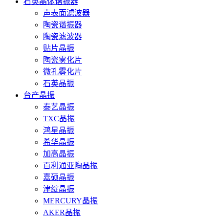
石英晶体谐振器
声表面滤波器
陶瓷谐振器
陶瓷滤波器
贴片晶振
陶瓷雾化片
微孔雾化片
石英晶振
台产晶振
泰艺晶振
TXC晶振
鸿星晶振
希华晶振
加高晶振
百利通亚陶晶振
嘉硕晶振
津绽晶振
MERCURY晶振
AKER晶振